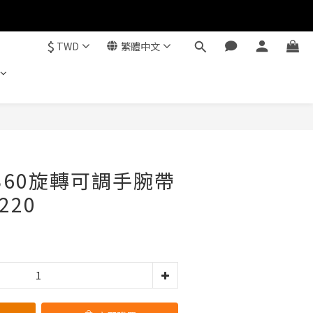
$
TWD
繁體中文
立即購買
N 360旋轉可調手腕帶
220