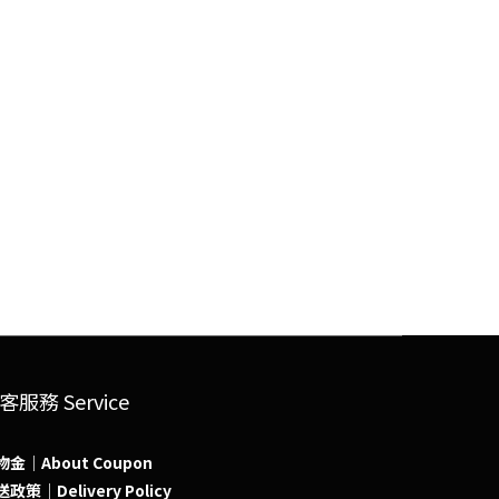
客服務 Service
物金｜About Coupon
政策｜Delivery Policy