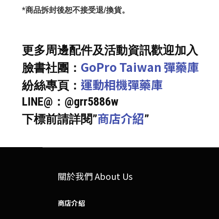
*商品拆封後恕不接受退/換貨。
更多周邊配件及活動資訊歡迎加入
GoPro Taiwan 彈藥庫
臉書社團：
運動相機彈藥庫
紛絲專頁：
LINE@：@grr5886w
商店介紹
下標前請詳閱”
”
關於我們 About Us
商店介紹