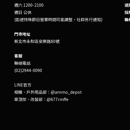
週六 1200-2100
退換
週日 公休
採
(如遇特殊節日營業時間可能調整，社群另行通知)
聯
門市地址
新北市永和區安樂路80號
客服
聯絡電話
(02)2944-0090
LINE官方
相機、戶外用品部：
@ammo_depot
車頂架、改裝部：
@677rmffe