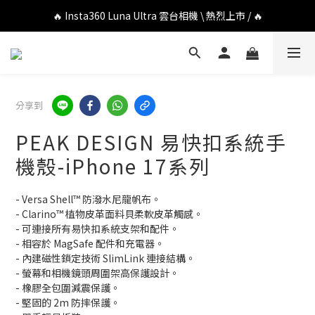
🔥 DJI OSMO POCKET 4P 口袋相機 \ 熱烈上市 / 🔥
🔥 Insta360 Luna Ultra 雲台相機 \ 熱烈上市 / 🔥
🔥 Insta360 GO Ultra Hello Kitty 聯名限定套裝 \ 時尚上市 / 🔥
🔥 DJI OSMO POCKET 4P 口袋相機 \ 熱烈上市 / 🔥
分享到
PEAK DESIGN 易快扣系統手
機殼-iPhone 17系列
- Versa Shell™ 防潑水尼龍帆布。
- Clarino™ 植物皮革面料貝柔軟皮革觸感。
- 可連接所有易快扣系統支架和配件。
- 相容於 MagSafe 配件和充電器。
- 內建磁性鎖定技術 SlimLink 連接結構。
- 螢幕和相機鏡頭周圍架高保護設計。
- 橡膠全包圍減震保護。
- 堅固的 2m 防摔保護。