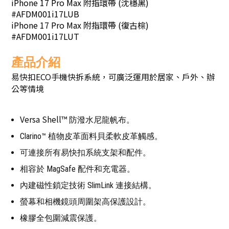
iPhone 17 Pro Max 附指環帶 (沈穩黑)
#AFDM001i17LUB
iPhone 17 Pro Max 附指環帶 (復古棕)
#AFDM001i17LUT
產品介紹
易快扣ECO手機快拆系統，可廣泛運用於居家、戶外、辦
公等情境
Versa Shell™
防潑水尼龍帆布。
Clarino™ 植物皮革面料貝柔軟皮革觸感。
可連接所有易快扣系統支架和配件。
相容於 MagSafe 配件和充電器。
內建磁性鎖定技術 SlimLink 連接結構。
螢幕和相機鏡頭周圍架高保護設計。
橡膠全包圍減震保護。