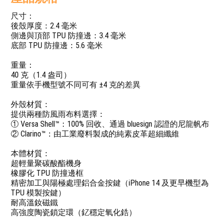
尺寸：
後殼厚度：2.4 毫米
側邊與頂部 TPU 防撞邊：3.4 毫米
底部 TPU 防撞邊：5.6 毫米
重量：
40 克（1.4 盎司）
重量依手機型號不同可有 ±4 克的差異
外殼材質：
提供兩種防風雨布料選擇：
① Versa Shell™：100% 回收、通過 bluesign 認證的尼龍帆布
② Clarino™：由工業廢料製成的純素皮革超細纖維
本體材質：
超輕量聚碳酸酯機身
橡膠化 TPU 防撞邊框
精密加工與陽極處理鋁合金按鍵（iPhone 14 及更早機型為
TPU 模製按鍵）
耐高溫釹磁鐵
高強度陶瓷鎖定環（釔穩定氧化鋯）