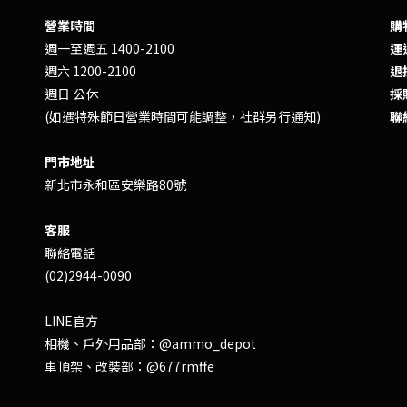
營業時間
購
週一至週五 1400-2100
運送
週六 1200-2100
退換
週日 公休
採
(如遇特殊節日營業時間可能調整，社群另行通知)
聯
門市地址
新北市永和區安樂路80號
客服
聯絡電話
(02)2944-0090
LINE官方
相機、戶外用品部：
@ammo_depot
車頂架、改裝部：
@677rmffe