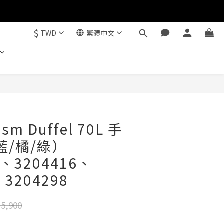
$
TWD
繁體中文
立即購買
asm Duffel 70L 手
藍/橘/綠）
5、3204416、
、3204298
5,900