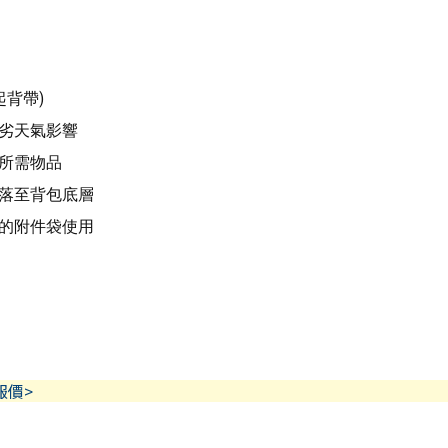
背帶)
劣天氣影響
所需物品
落至背包底層
的附件袋使用
報價>