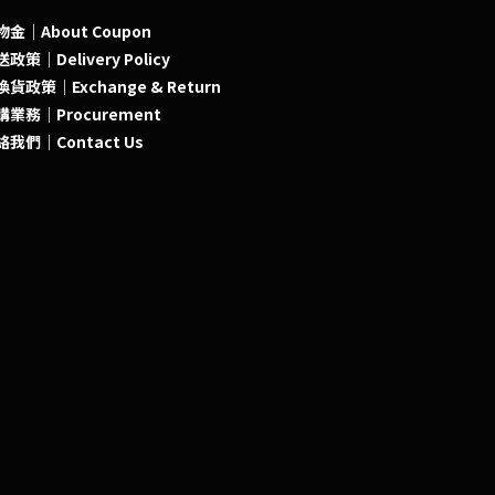
物金｜About Coupon
政策｜Delivery Policy
貨政策｜Exchange & Return
購業務｜Procurement
絡我們｜Contact Us