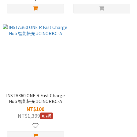
INSTA360 ONE R Fast Charge
Hub 智能快充 #CINORBC-A
NT$100
NT$1,399
0.7折