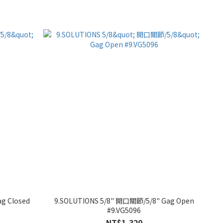
g Closed
9.SOLUTIONS 5/8" 開口關節/5/8" Gag Open
#9.VG5096
NT$1,320