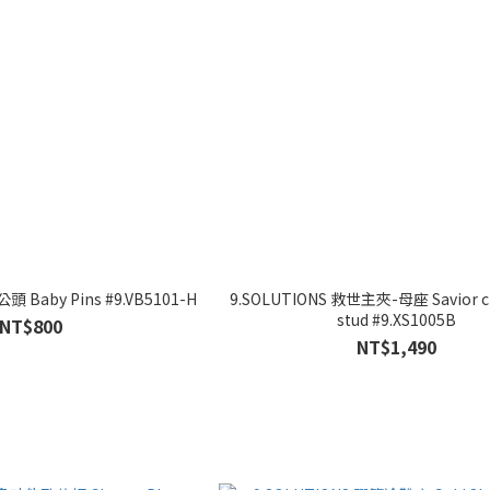
公頭 Baby Pins #9.VB5101-H
9.SOLUTIONS 救世主夾-母座 Savior c
stud #9.XS1005B
NT$800
NT$1,490