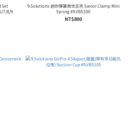
9.Solutions 迷你彈簧救世主夾 Savior Clamp Mini
/7/8/9
Spring #9.VB5100
NT$800