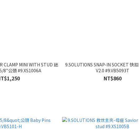
OR CLAMP MINI WITH STUD 迷
9.SOLUTIONS SNAP-IN SOCKET
8"公頭 #9.XS1006A
V2.0 #9.VB5093T
NT$1,250
NT$860