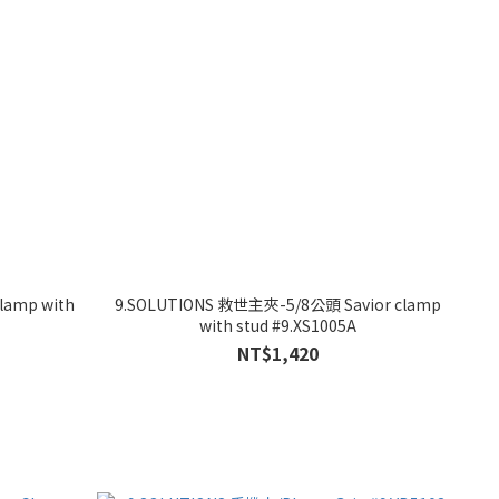
lamp with
9.SOLUTIONS 救世主夾-5/8公頭 Savior clamp
with stud #9.XS1005A
NT$1,420