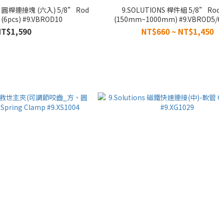
8” 圓桿連接塊 (六入) 5/8” Rod
9.SOLUTIONS 桿件組 5/8” Rod Set
 (6pcs) #9.VBROD10
(150mm~1000mm) #9.VBROD5/6
NT$1,590
NT$660 ~ NT$1,450