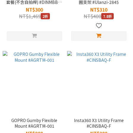
套餐(不含自拍桿) #DINMBBD-
圈支架 #Ulanzi-2845
B
NT$300
NT$310
NT$1,469
NT$400
2折
7.8折
GOPRO Gumby Flexible
Insta360 X3 Utility Frame
Mount #AGRTM-001
#CINSBAQ-F