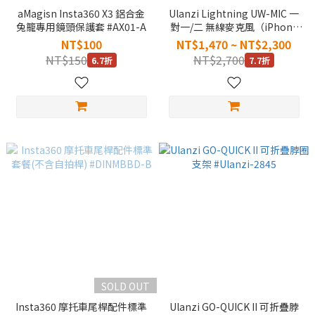
aMagisn Insta360 X3 鋁合金
Ulanzi Lightning UW-MIC 一
兔籠專用鏡頭保護套 #AX01-A
對一/二 無線麥克風（iPhone
用）
NT$100
NT$1,470 ~ NT$2,300
NT$150
NT$2,700
6.7折
7.7折
SOLD OUT
Insta360 摩托車尾桿配件標準
Ulanzi GO-QUICK II 可折疊脖