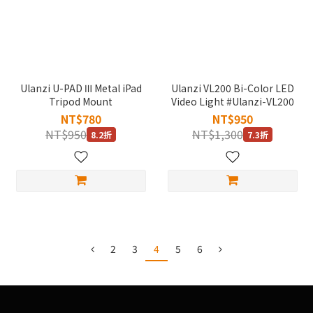
Ulanzi U-PAD Ⅲ Metal iPad
Ulanzi VL200 Bi-Color LED
Tripod Mount
Video Light #Ulanzi-VL200
NT$780
NT$950
NT$950
NT$1,300
8.2折
7.3折
2
3
4
5
6