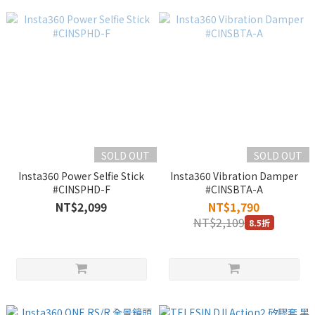
SOLD OUT
SOLD OUT
Insta360 Power Selfie Stick
Insta360 Vibration Damper
#CINSPHD-F
#CINSBTA-A
NT$2,099
NT$1,790
NT$2,109
8.5折