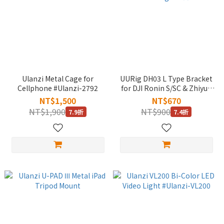
Ulanzi Metal Cage for
UURig DH03 L Type Bracket
Cellphone #Ulanzi-2792
for DJI Ronin S/SC & Zhiyun
Stabilzer #Ulanzi-UURing-
NT$1,500
NT$670
DH03
NT$1,900
NT$900
7.9折
7.4折