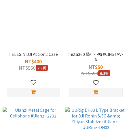
TELESIN DJI Action2 Case
Insta360 騎行小帽 #CINSTAV-
A
NT$400
NT$50
NT$550
7.3折
NT$599
0.8折